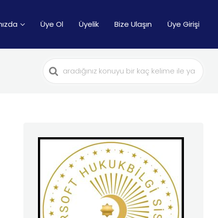
mızda
Üye Ol
Üyelik
Bize Ulaşın
Üye Girişi
Search
For