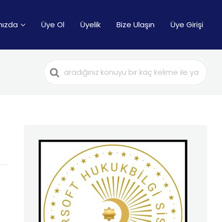
mızda
Üye Ol
Üyelik
Bize Ulaşın
Üye Girişi
Search
For