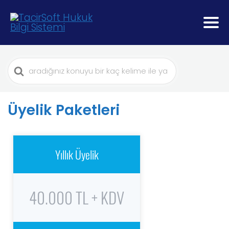
Search
For
Üyelik Paketleri
Yıllık Üyelik
40.000 TL + KDV