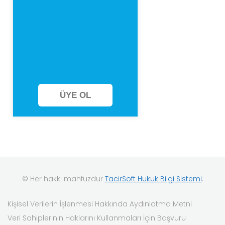
ÜYE OL
© Her hakkı mahfuzdur
TacirSoft Hukuk Bilgi Sistemi
.
Kişisel Verilerin İşlenmesi Hakkında Aydınlatma Metni
Veri Sahiplerinin Haklarını Kullanmaları İçin Başvuru